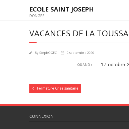
Skip
ECOLE SAINT JOSEPH
to
content
DONGES
VACANCES DE LA TOUSSA
By
StephOGEC
2 septembre 2020
17 octobre 
QUAND :
Fermeture Crise sanitaire
CONNEXION