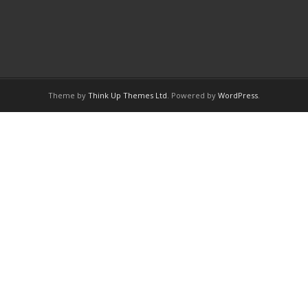
Theme by
Think Up Themes Ltd
. Powered by
WordPress
.