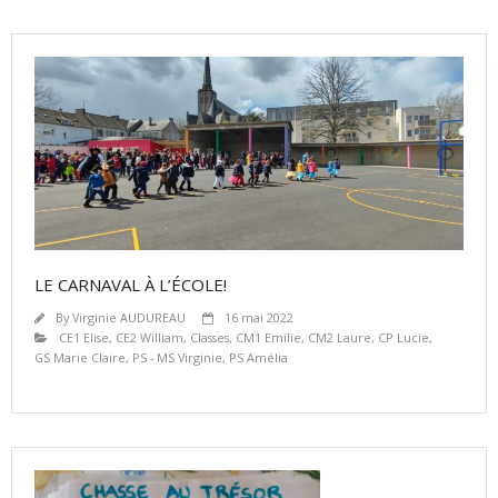
LE CARNAVAL À L’ÉCOLE!
By
Virginie AUDUREAU
16 mai 2022
CE1 Elise
,
CE2 William
,
Classes
,
CM1 Emilie
,
CM2 Laure
,
CP Lucie
,
GS Marie Claire
,
PS - MS Virginie
,
PS Amélia