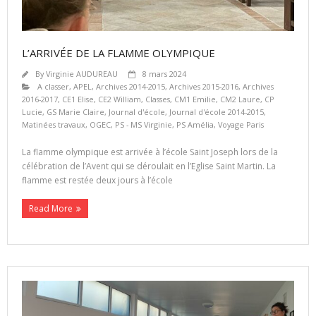
L’ARRIVÉE DE LA FLAMME OLYMPIQUE
By
Virginie AUDUREAU
8 mars 2024
A classer
,
APEL
,
Archives 2014-2015
,
Archives 2015-2016
,
Archives
2016-2017
,
CE1 Elise
,
CE2 William
,
Classes
,
CM1 Emilie
,
CM2 Laure
,
CP
Lucie
,
GS Marie Claire
,
Journal d'école
,
Journal d'école 2014-2015
,
Matinées travaux
,
OGEC
,
PS - MS Virginie
,
PS Amélia
,
Voyage Paris
La flamme olympique est arrivée à l’école Saint Joseph lors de la
célébration de l’Avent qui se déroulait en l’Eglise Saint Martin. La
flamme est restée deux jours à l’école
Read More