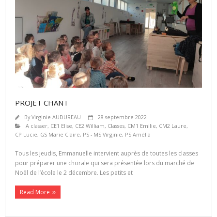
PROJET CHANT
By
Virginie AUDUREAU
28 septembre 2022
A classer
,
CE1 Elise
,
CE2 William
,
Classes
,
CM1 Emilie
,
CM2 Laure
,
CP Lucie
,
GS Marie Claire
,
PS - MS Virginie
,
PS Amélia
Tous les jeudis, Emmanuelle intervient auprès de toutes les classes
pour préparer une chorale qui sera présentée lors du marché de
Noël de l’école le 2 décembre. Les petits et
Read More