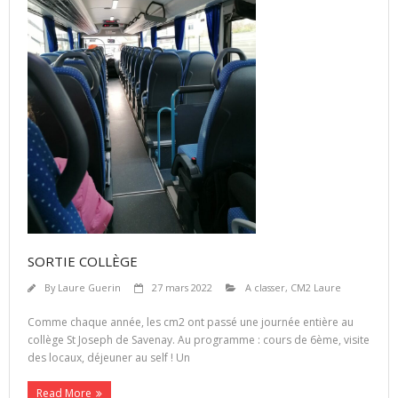
SORTIE COLLÈGE
By
Laure Guerin
27 mars 2022
A classer
,
CM2 Laure
Comme chaque année, les cm2 ont passé une journée entière au
collège St Joseph de Savenay. Au programme : cours de 6ème, visite
des locaux, déjeuner au self ! Un
Read More