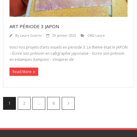
ART PÉRIODE 3 JAPON
By
Laure Guerin
29 janvier 2022
CM2 Laure
Voici nos projets d’arts visuels en période 3. Le thème était le JAPON
– Écrire son prénom en calligraphie japonaise – Ecrire son prénom
en estampes (tampon) – s’inspirer de
Read More
1
2
…
8