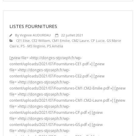
LISTES FOURNITURES
By
Virginie AUDUREAU
22 juillet 2021
CE1 Elise
,
CE2 William
,
CM1 Emilie
,
CM2 Laure
,
CP Lucie
,
GS Marie
Claire
,
PS - MS Virginie
,
PS Amélia
[gview file= »http://donges-stjoseph.fr/wp-
content/uploads/2021/07/Fournitures-CE1.pdf »] [gview
file= »http://donges-stjoseph.fr/wp-
content/uploads/2021/07/Fournitures-CE2.pdf »] [gview
file= »http://donges-stjoseph.fr/wp-
content/uploads/2021/07/Fournitures-CM1.CM2-Emilie.pdf »] [gview
file= »http://donges-stjoseph.fr/wp-
content/uploads/2021/07/Fournitures-CM1.CM2-Laure.pdf »] [gview
file= »http://donges-stjoseph.fr/wp-
content/uploads/2021/07/Fournitures-CP.pdf »] [gview
file= »http://donges-stjoseph.fr/wp-
content/uploads/2021/07/Fournitures-GS.pdf »] [gview
file= »http://donges-stjoseph.fr/wp-