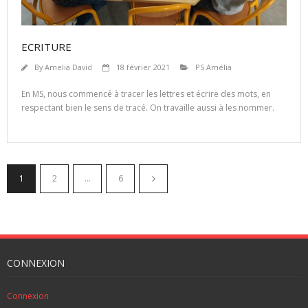
ECRITURE
By
Amelia David
18 février 2021
PS Amélia
En MS, nous commencé à tracer les lettres et écrire des mots, en
respectant bien le sens de tracé. On travaille aussi à les nommer.
1
2
…
6
CONNEXION
Connexion