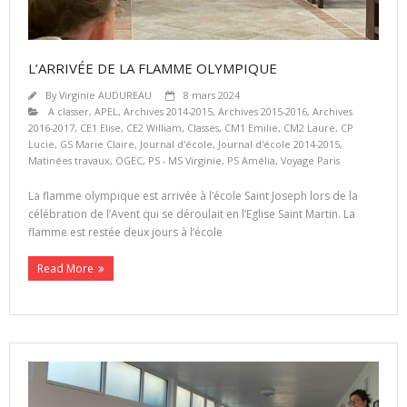
L’ARRIVÉE DE LA FLAMME OLYMPIQUE
By
Virginie AUDUREAU
8 mars 2024
A classer
,
APEL
,
Archives 2014-2015
,
Archives 2015-2016
,
Archives
2016-2017
,
CE1 Elise
,
CE2 William
,
Classes
,
CM1 Emilie
,
CM2 Laure
,
CP
Lucie
,
GS Marie Claire
,
Journal d'école
,
Journal d'école 2014-2015
,
Matinées travaux
,
OGEC
,
PS - MS Virginie
,
PS Amélia
,
Voyage Paris
La flamme olympique est arrivée à l’école Saint Joseph lors de la
célébration de l’Avent qui se déroulait en l’Eglise Saint Martin. La
flamme est restée deux jours à l’école
Read More