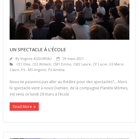
UN SPECTACLE À L’ÉCOLE
By
Virginie AUDUREAU
29 mars 2021
CE1 Elise
,
CE2 William
,
CM1 Emilie
,
CM2 Laure
,
CP Lucie
,
GS Marie
Claire
,
PS - MS Virginie
,
PS Amélia
Nous ne pouvons pas aller au théâtre pour des spectacles?… Alors
le spectacle vient à nous! Damien, de la compagnie Planète Mômes,
est venu ce lundi 29 mars à l’école
Read More