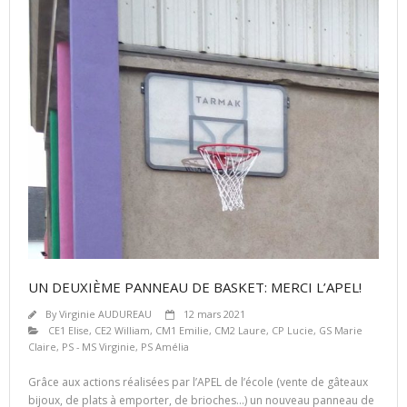
UN DEUXIÈME PANNEAU DE BASKET: MERCI L’APEL!
By
Virginie AUDUREAU
12 mars 2021
CE1 Elise
,
CE2 William
,
CM1 Emilie
,
CM2 Laure
,
CP Lucie
,
GS Marie
Claire
,
PS - MS Virginie
,
PS Amélia
Grâce aux actions réalisées par l’APEL de l’école (vente de gâteaux
bijoux, de plats à emporter, de brioches…) un nouveau panneau de