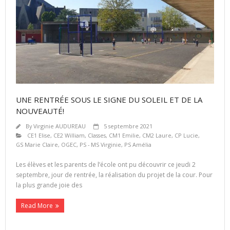
UNE RENTRÉE SOUS LE SIGNE DU SOLEIL ET DE LA
NOUVEAUTÉ!
By
Virginie AUDUREAU
5 septembre 2021
CE1 Elise
,
CE2 William
,
Classes
,
CM1 Emilie
,
CM2 Laure
,
CP Lucie
,
GS Marie Claire
,
OGEC
,
PS - MS Virginie
,
PS Amélia
Les élèves et les parents de l’école ont pu découvrir ce jeudi 2
septembre, jour de rentrée, la réalisation du projet de la cour. Pour
la plus grande joie des
Read More