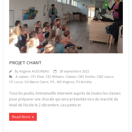
PROJET CHANT
By
Virginie AUDUREAU
28 septembre 2022
A classer
,
CE1 Elise
,
CE2 William
,
Classes
,
CM1 Emilie
,
CM2 Laure
,
CP Lucie
,
GS Marie Claire
,
PS - MS Virginie
,
PS Amélia
Tous les jeudis, Emmanuelle intervient auprès de toutes les classes
pour préparer une chorale qui sera présentée lors du marché de
Noël de l’école le 2 décembre. Les petits et
Read More