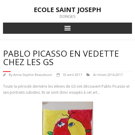
Skip
ECOLE SAINT JOSEPH
to
content
DONGES
PABLO PICASSO EN VEDETTE
CHEZ LES GS
By
Anne-Sophie Beaudouin
10 avril 2017
Archives 2016-2017
Toute la période dernière les élèves de GS ont découvert Pablo Picasso et
ses portraits cubistes. Ils se sont donc essayés à cet art…