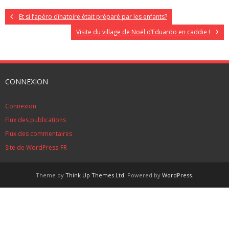
Et si l’apéro dînatoire était préparé par les enfants?
Visite du village de Noël d’Eduardo en caddie !
CONNEXION
Connexion
Flux des publications
Flux des commentaires
Site de WordPress-FR
Theme by
Think Up Themes Ltd
. Powered by
WordPress
.