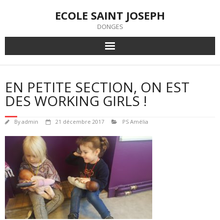
Skip
ECOLE SAINT JOSEPH
to
content
DONGES
EN PETITE SECTION, ON EST
DES WORKING GIRLS !
By
admin
21 décembre 2017
PS Amélia