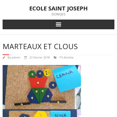
Skip
ECOLE SAINT JOSEPH
to
content
DONGES
MARTEAUX ET CLOUS
By
admin
23 février 2018
PS Amélia