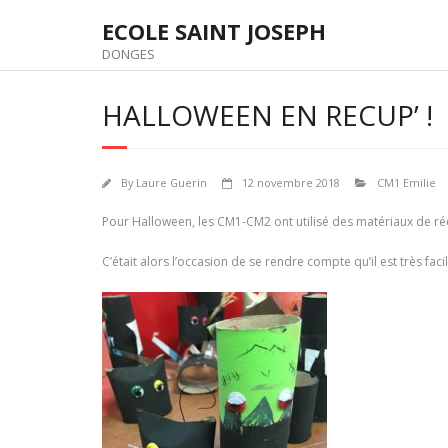
Skip
ECOLE SAINT JOSEPH
to
content
DONGES
HALLOWEEN EN RECUP’ !
By
Laure Guerin
12 novembre 2018
CM1 Emilie
Pour Halloween, les CM1-CM2 ont utilisé des matériaux de ré
C’était alors l’occasion de se rendre compte qu’il est très fac