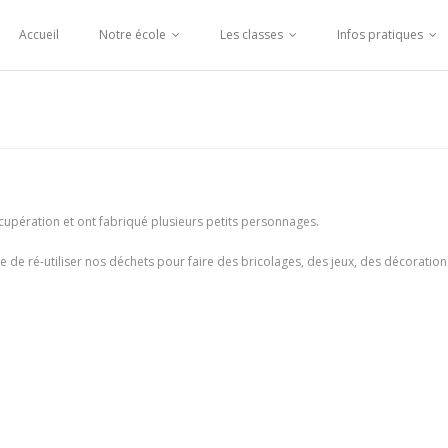
Accueil
Notre école
Les classes
Infos pratiques
cupération et ont fabriqué plusieurs petits personnages.
ile de ré-utiliser nos déchets pour faire des bricolages, des jeux, des décoration