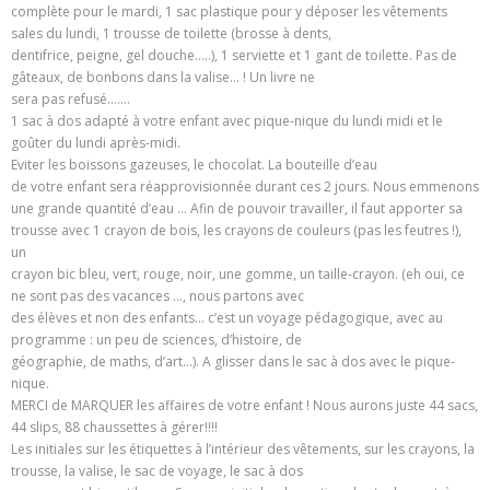
complète pour le mardi, 1 sac plastique pour y déposer les vêtements
sales du lundi, 1 trousse de toilette (brosse à dents,
dentifrice, peigne, gel douche…..), 1 serviette et 1 gant de toilette. Pas de
gâteaux, de bonbons dans la valise… ! Un livre ne
sera pas refusé…….
1 sac à dos adapté à votre enfant avec pique-nique du lundi midi et le
goûter du lundi après-midi.
Eviter les boissons gazeuses, le chocolat. La bouteille d’eau
de votre enfant sera réapprovisionnée durant ces 2 jours. Nous emmenons
une grande quantité d’eau … Afin de pouvoir travailler, il faut apporter sa
trousse avec 1 crayon de bois, les crayons de couleurs (pas les feutres !),
un
crayon bic bleu, vert, rouge, noir, une gomme, un taille-crayon. (eh oui, ce
ne sont pas des vacances …, nous partons avec
des élèves et non des enfants… c’est un voyage pédagogique, avec au
programme : un peu de sciences, d’histoire, de
géographie, de maths, d’art…). A glisser dans le sac à dos avec le pique-
nique.
MERCI de MARQUER les affaires de votre enfant ! Nous aurons juste 44 sacs,
44 slips, 88 chaussettes à gérer!!!!
Les initiales sur les étiquettes à l’intérieur des vêtements, sur les crayons, la
trousse, la valise, le sac de voyage, le sac à dos