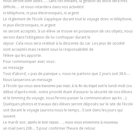
nous seront bien utiles…….Sans ces initiales, la gestion du stock sera très
difficile….. et nous retardera dans nos activités!
ni téléphone, ni jeux électroniques, ni argent
Le règlement de l’école s’applique durant tout le voyage donc ni téléphone,
ni jeux électroniques, ni argent
ne seront acceptés. Si un élève se trouve en possession de ces objets, nous
serons dans l’obligation de lui confisquer durant le
séjour. Cela vous sera restitué à la descente du car. Les jeux de société
sont acceptés mais restent sous la responsabilité de
l’élève qui les apporte.
Pour communiquer avec vous :
un message
Tout d’abord, « pas de panique », nous ne partons que 2 jours soit 38 h…..
Nous laisserons un message
à l’école qui vous
le lundi midi (ou
sera transmis par mail, à la fin du trajet soit
début d’après-midi…notre priorité étant d’assurer la sécurité de nos élèves
et le timming du voyage, nous ferons passer la communication après …).
Quelques photos et travaux des élèves seront déposés sur le site de l’école
soit durant le voyage (aurons-nous le temps…?) soit dans les jours qui
suivent.
Le mardi soir,
après le bon repas …, nous vous enverrons à nouveau
un mail (vers 20h… ?) pour confirmer l’heure de retour.