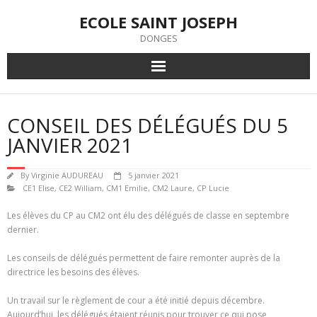
Skip
ECOLE SAINT JOSEPH
to
content
DONGES
CONSEIL DES DÉLÉGUÉS DU 5
JANVIER 2021
By
Virginie AUDUREAU
5 janvier 2021
CE1 Elise
,
CE2 William
,
CM1 Emilie
,
CM2 Laure
,
CP Lucie
Les élèves du CP au CM2 ont élu des délégués de classe en septembre
dernier.
Les conseils de délégués permettent de faire remonter auprès de la
directrice les besoins des élèves.
Un travail sur le règlement de cour a été initié depuis décembre.
Aujourd’hui les délégués étaient réunis pour trouver ce qui pose