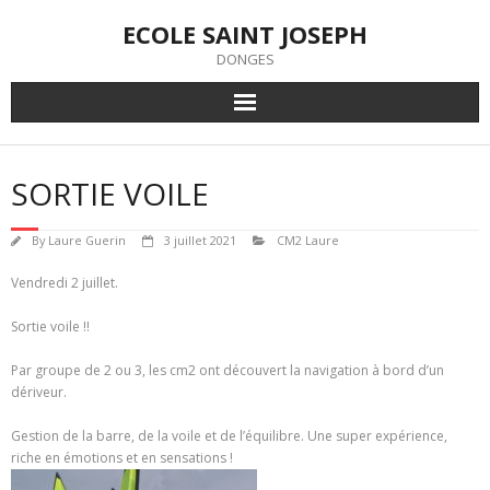
Skip
ECOLE SAINT JOSEPH
to
content
DONGES
SORTIE VOILE
By
Laure Guerin
3 juillet 2021
CM2 Laure
Vendredi 2 juillet.
Sortie voile !!
Par groupe de 2 ou 3, les cm2 ont découvert la navigation à bord d’un
dériveur.
Gestion de la barre, de la voile et de l’équilibre. Une super expérience,
riche en émotions et en sensations !