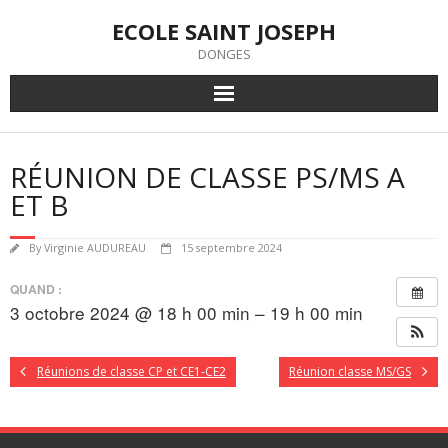
Skip
ECOLE SAINT JOSEPH
to
content
DONGES
RÉUNION DE CLASSE PS/MS A
ET B
By
Virginie AUDUREAU
15 septembre 2024
QUAND :
3 octobre 2024 @ 18 h 00 min – 19 h 00 min
Réunions de classe CP et CE1-CE2
Réunion classe MS/GS