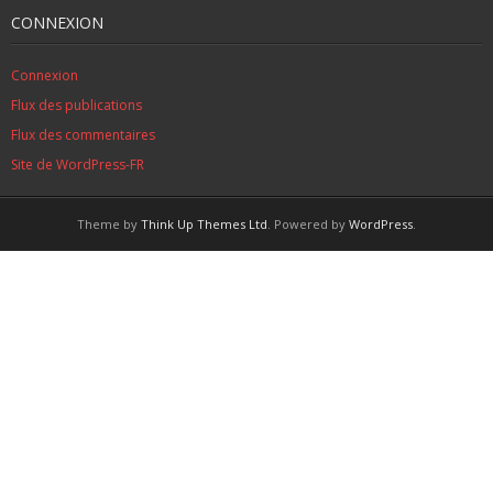
CONNEXION
Connexion
Flux des publications
Flux des commentaires
Site de WordPress-FR
Theme by
Think Up Themes Ltd
. Powered by
WordPress
.