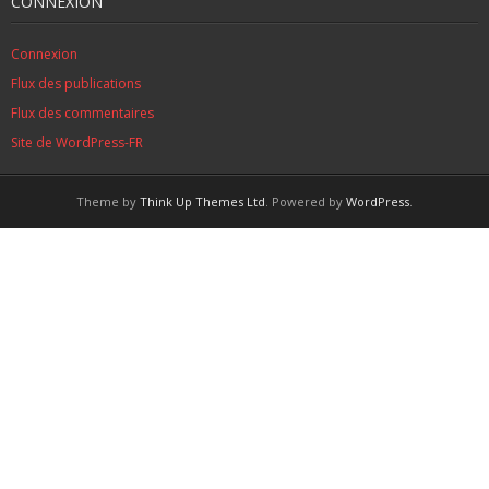
CONNEXION
Connexion
Flux des publications
Flux des commentaires
Site de WordPress-FR
Theme by
Think Up Themes Ltd
. Powered by
WordPress
.