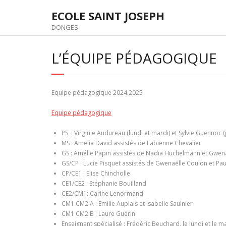
Skip
ECOLE SAINT JOSEPH
to
content
DONGES
L’ÉQUIPE PÉDAGOGIQUE
Equipe pédagogique 2024.2025
Equipe pédagogique
PS : Virginie Audureau (lundi et mardi) et Sylvie Guennoc (
MS : Amelia David assistés de Fabienne Chevalier
GS : Amélie Papin assistés de Nadia Huchelmann et Gwen
GS/CP : Lucie Pisquet assistés de Gwenaëlle Coulon et Pau
CP/CE1 : Elise Chincholle
CE1/CE2 : Stéphanie Bouilland
CE2/CM1: Carine Lenormand
CM1 CM2 A : Emilie Aupiais et Isabelle Saulnier
CM1 CM2 B : Laure Guérin
Enseignant spécialisé : Frédéric Beuchard, le lundi et le 