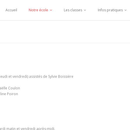
Accueil
Notre école
Les classes
Infos pratiques
jeudi et vendredi) assistés de Sylvie Boissière
aëlle Coulon
line Poiron
mardi matin et vendredi après-midi.