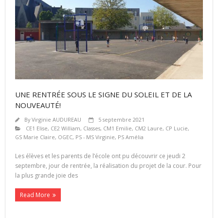
UNE RENTRÉE SOUS LE SIGNE DU SOLEIL ET DE LA
NOUVEAUTÉ!
By
Virginie AUDUREAU
5 septembre 2021
CE1 Elise
,
CE2 William
,
Classes
,
CM1 Emilie
,
CM2 Laure
,
CP Lucie
,
GS Marie Claire
,
OGEC
,
PS - MS Virginie
,
PS Amélia
Les élèves et les parents de l’école ont pu découvrir ce jeudi 2
septembre, jour de rentrée, la réalisation du projet de la cour. Pour
la plus grande joie des
Read More