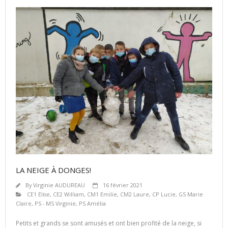
LA NEIGE À DONGES!
By
Virginie AUDUREAU
16 février 2021
CE1 Elise
,
CE2 William
,
CM1 Emilie
,
CM2 Laure
,
CP Lucie
,
GS Marie
Claire
,
PS - MS Virginie
,
PS Amélia
Petits et grands se sont amusés et ont bien profité de la neige, si