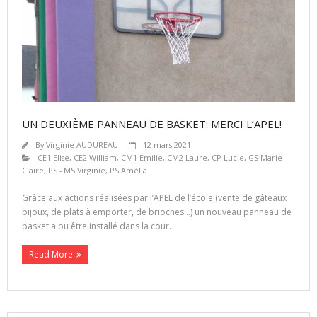
UN DEUXIÈME PANNEAU DE BASKET: MERCI L’APEL!
By
Virginie AUDUREAU
12 mars 2021
CE1 Elise
,
CE2 William
,
CM1 Emilie
,
CM2 Laure
,
CP Lucie
,
GS Marie
Claire
,
PS - MS Virginie
,
PS Amélia
Grâce aux actions réalisées par l’APEL de l’école (vente de gâteaux
bijoux, de plats à emporter, de brioches…) un nouveau panneau de
basket a pu être installé dans la cour.
Read More