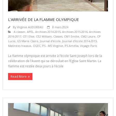
L’ARRIVÉE DE LA FLAMME OLYMPIQUE
By
Virginie AUDUREAU
8 mars 2024
A classer
,
APEL
,
Archives 2014-2015
,
Archives 2015-2016
,
Archives
2016-2017
,
CE1 Elise
,
CE2 William
,
Classes
,
CM1 Emilie
,
CM2 Laure
,
CP
Lucie
,
GS Marie Claire
,
Journal d'école
,
Journal d'école 2014-2015
,
Matinées travaux
,
OGEC
,
PS - MS Virginie
,
PS Amélia
,
Voyage Paris
La flamme olympique est arrivée à l’école Saint Joseph lors de la
célébration de l’Avent qui se déroulait en l’Eglise Saint Martin. La
flamme est restée deux jours à l’école
Read More