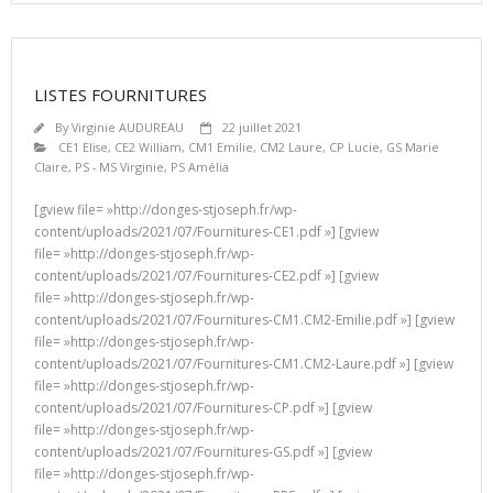
LISTES FOURNITURES
By
Virginie AUDUREAU
22 juillet 2021
CE1 Elise
,
CE2 William
,
CM1 Emilie
,
CM2 Laure
,
CP Lucie
,
GS Marie
Claire
,
PS - MS Virginie
,
PS Amélia
[gview file= »http://donges-stjoseph.fr/wp-
content/uploads/2021/07/Fournitures-CE1.pdf »] [gview
file= »http://donges-stjoseph.fr/wp-
content/uploads/2021/07/Fournitures-CE2.pdf »] [gview
file= »http://donges-stjoseph.fr/wp-
content/uploads/2021/07/Fournitures-CM1.CM2-Emilie.pdf »] [gview
file= »http://donges-stjoseph.fr/wp-
content/uploads/2021/07/Fournitures-CM1.CM2-Laure.pdf »] [gview
file= »http://donges-stjoseph.fr/wp-
content/uploads/2021/07/Fournitures-CP.pdf »] [gview
file= »http://donges-stjoseph.fr/wp-
content/uploads/2021/07/Fournitures-GS.pdf »] [gview
file= »http://donges-stjoseph.fr/wp-