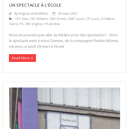
UN SPECTACLE À L’ÉCOLE
By
Virginie AUDUREAU
29 mars 2021
CE1 Elise
,
CE2 William
,
CM1 Emilie
,
CM2 Laure
,
CP Lucie
,
GS Marie
Claire
,
PS - MS Virginie
,
PS Amélia
Nous ne pouvons pas aller au théâtre pour des spectacles?… Alors
le spectacle vient à nous! Damien, de la compagnie Planète Mômes,
est venu ce lundi 29 mars à l’école
Read More