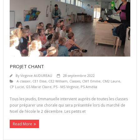
PROJET CHANT
By
Virginie AUDUREAU
28 septembre 2022
A classer
,
CE1 Elise
,
CE2 William
,
Classes
,
CM1 Emilie
,
CM2 Laure
,
CP Lucie
,
GS Marie Claire
,
PS - MS Virginie
,
PS Amélia
Tous les jeudis, Emmanuelle intervient auprès de toutes les classes
pour préparer une chorale qui sera présentée lors du marché de
Noël de l’école le 2 décembre. Les petits et
Read More