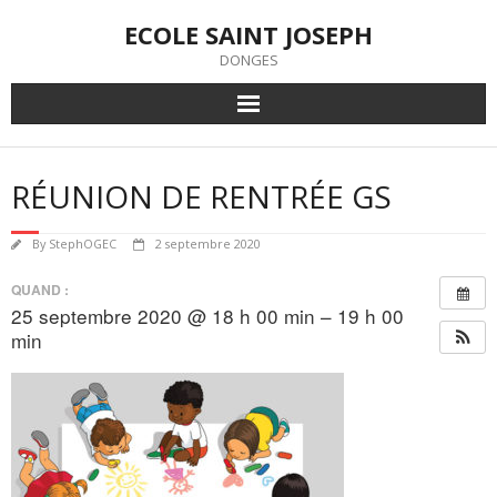
Skip
ECOLE SAINT JOSEPH
to
content
DONGES
RÉUNION DE RENTRÉE GS
By
StephOGEC
2 septembre 2020
QUAND :
25 septembre 2020 @ 18 h 00 min – 19 h 00
min