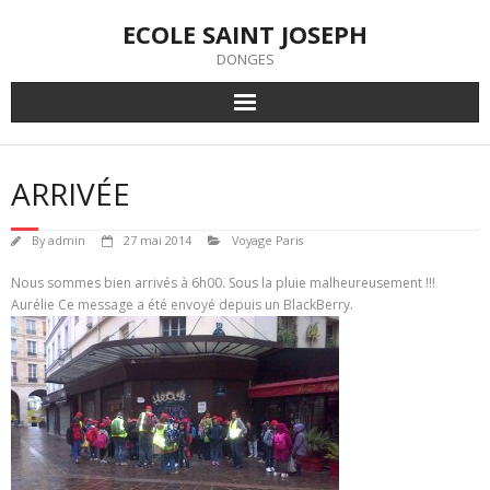
Skip
ECOLE SAINT JOSEPH
to
content
DONGES
ARRIVÉE
By
admin
27 mai 2014
Voyage Paris
Nous sommes bien arrivés à 6h00. Sous la pluie malheureusement !!!
Aurélie Ce message a été envoyé depuis un BlackBerry.