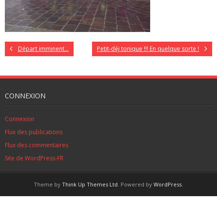
Départ imminent…
Petit-déj tonique !!! En quelque sorte !
CONNEXION
Connexion
Flux des publications
Flux des commentaires
Site de WordPress-FR
Theme by
Think Up Themes Ltd
. Powered by
WordPress
.