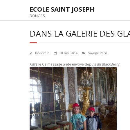
Skip
ECOLE SAINT JOSEPH
to
content
DONGES
DANS LA GALERIE DES GL
By
admin
28 mai 2014
Voyage Paris
Aurélie Ce message a été envoyé depuis un BlackBerry.