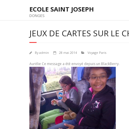
Skip
ECOLE SAINT JOSEPH
to
content
DONGES
JEUX DE CARTES SUR LE
By
admin
28 mai 2014
Voyage Paris
Aurélie Ce message a été envoyé depuis un BlackBerry.