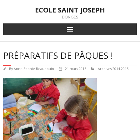
Skip
ECOLE SAINT JOSEPH
to
content
DONGES
PRÉPARATIFS DE PÂQUES !
By
Anne-Sophie Beaudouin
21 mars 2015
Archives 2014-2015