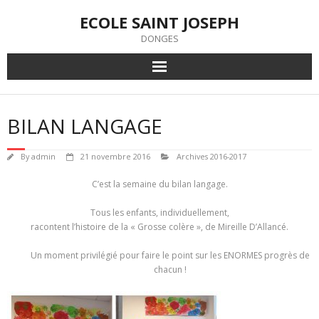
Skip
ECOLE SAINT JOSEPH
to
content
DONGES
BILAN LANGAGE
By
admin
21 novembre 2016
Archives 2016-2017
C’est la semaine du bilan langage.
Tous les enfants, individuellement,
racontent l’histoire de la « Grosse colère », de Mireille D’Allancé.
Un moment privilégié pour faire le point sur les ENORMES progrès de
chacun !