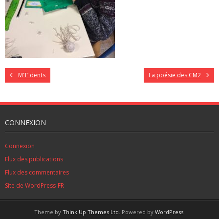
M’T’ dents
La poésie des CM2
CONNEXION
Connexion
Flux des publications
Flux des commentaires
Site de WordPress-FR
Theme by
Think Up Themes Ltd
. Powered by
WordPress
.