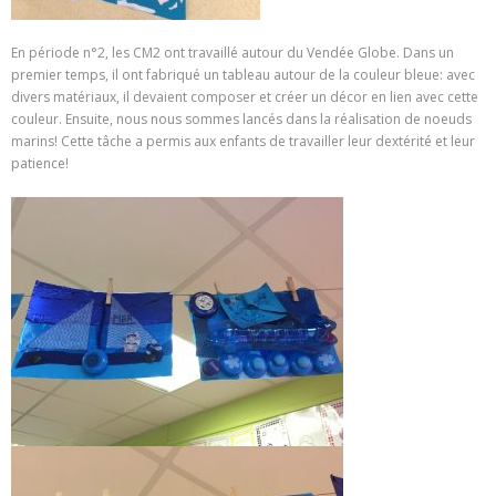
En période n°2, les CM2 ont travaillé autour du Vendée Globe. Dans un
premier temps, il ont fabriqué un tableau autour de la couleur bleue: avec
divers matériaux, il devaient composer et créer un décor en lien avec cette
couleur. Ensuite, nous nous sommes lancés dans la réalisation de noeuds
marins! Cette tâche a permis aux enfants de travailler leur dextérité et leur
patience!