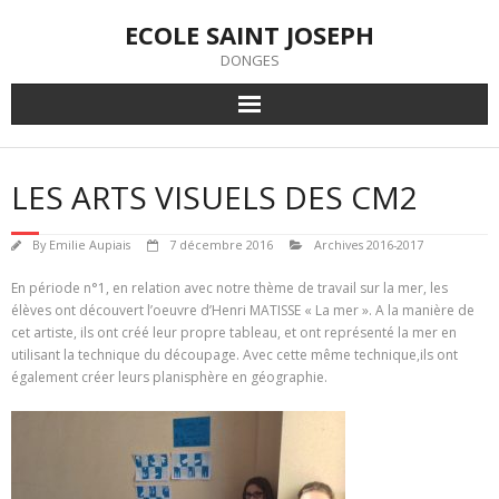
Skip
ECOLE SAINT JOSEPH
to
content
DONGES
LES ARTS VISUELS DES CM2
By
Emilie Aupiais
7 décembre 2016
Archives 2016-2017
En période n°1, en relation avec notre thème de travail sur la mer, les
élèves ont découvert l’oeuvre d’Henri MATISSE « La mer ». A la manière de
cet artiste, ils ont créé leur propre tableau, et ont représenté la mer en
utilisant la technique du découpage. Avec cette même technique,ils ont
également créer leurs planisphère en géographie.