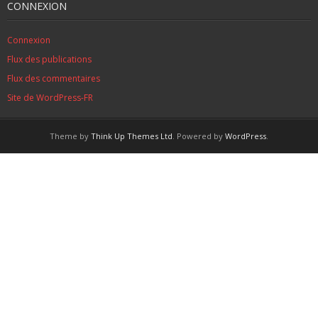
CONNEXION
Connexion
Flux des publications
Flux des commentaires
Site de WordPress-FR
Theme by
Think Up Themes Ltd
. Powered by
WordPress
.