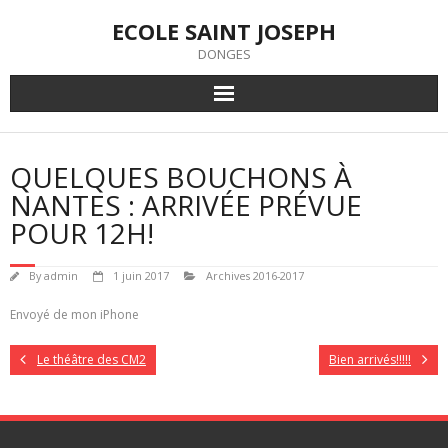
Skip
ECOLE SAINT JOSEPH
to
content
DONGES
QUELQUES BOUCHONS À
NANTES : ARRIVÉE PRÉVUE
POUR 12H!
By
admin
1 juin 2017
Archives 2016-2017
Envoyé de mon iPhone
Le théâtre des CM2
Bien arrivés!!!!!