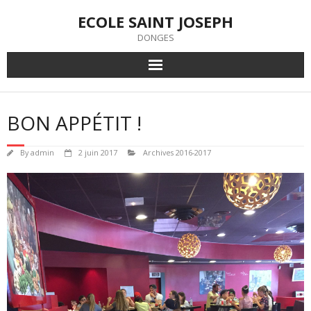
Skip
ECOLE SAINT JOSEPH
to
content
DONGES
BON APPÉTIT !
By
admin
2 juin 2017
Archives 2016-2017