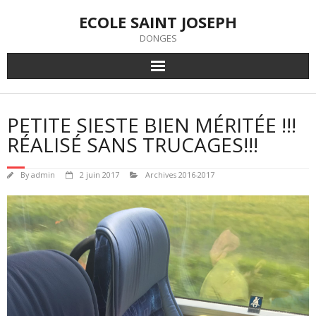
Skip
ECOLE SAINT JOSEPH
to
content
DONGES
PETITE SIESTE BIEN MÉRITÉE !!!
RÉALISÉ SANS TRUCAGES!!!
By
admin
2 juin 2017
Archives 2016-2017