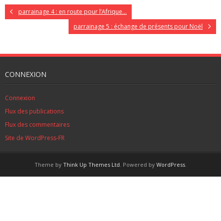
parrainage 4 : en route pour l’Afrique…
parrainage 5 : échange de présents pour Noël
CONNEXION
Connexion
Flux des publications
Flux des commentaires
Site de WordPress-FR
Theme by
Think Up Themes Ltd
. Powered by
WordPress
.