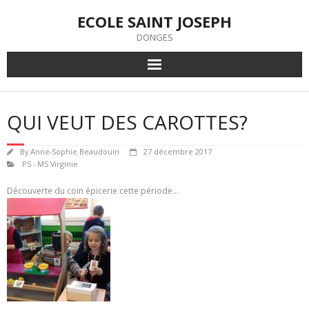
Skip
ECOLE SAINT JOSEPH
to
content
DONGES
QUI VEUT DES CAROTTES?
By
Anne-Sophie Beaudouin
27 décembre 2017
PS - MS Virginie
Découverte du coin épicerie cette période…