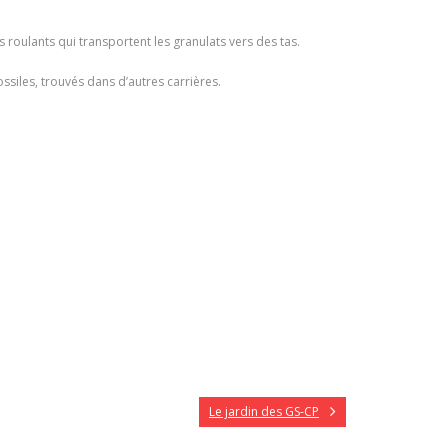
oulants qui transportent les granulats vers des tas.
ossiles, trouvés dans d’autres carrières.
Le jardin des GS-CP