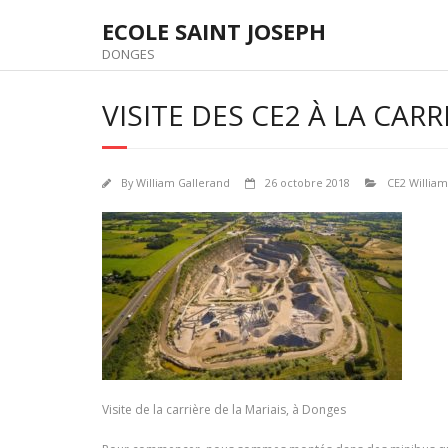
Skip
ECOLE SAINT JOSEPH
to
content
DONGES
VISITE DES CE2 À LA CARR
By
William Gallerand
26 octobre 2018
CE2 William
Visite de la carrière de la Mariais, à Donges