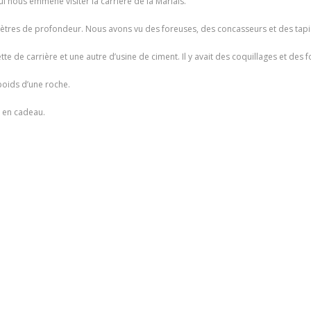
ous emmené visiter la carrière de la Mariais.
tres de profondeur. Nous avons vu des foreuses, des concasseurs et des tapis r
tte de carrière et une autre d’usine de ciment. Il y avait des coquillages et des f
 poids d’une roche.
 en cadeau.