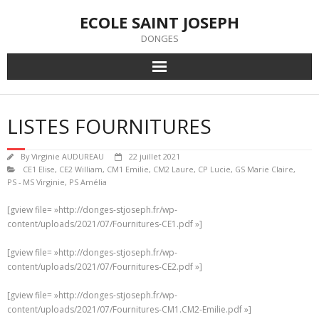
Skip
ECOLE SAINT JOSEPH
to
content
DONGES
LISTES FOURNITURES
By
Virginie AUDUREAU
22 juillet 2021
CE1 Elise
,
CE2 William
,
CM1 Emilie
,
CM2 Laure
,
CP Lucie
,
GS Marie Claire
,
PS - MS Virginie
,
PS Amélia
[gview file= »http://donges-stjoseph.fr/wp-
content/uploads/2021/07/Fournitures-CE1.pdf »]
[gview file= »http://donges-stjoseph.fr/wp-
content/uploads/2021/07/Fournitures-CE2.pdf »]
[gview file= »http://donges-stjoseph.fr/wp-
content/uploads/2021/07/Fournitures-CM1.CM2-Emilie.pdf »]