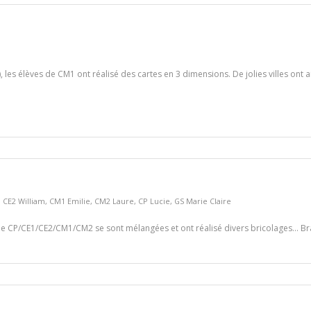
 les élèves de CM1 ont réalisé des cartes en 3 dimensions. De jolies villes ont ai
,
CE2 William
,
CM1 Emilie
,
CM2 Laure
,
CP Lucie
,
GS Marie Claire
 de CP/CE1/CE2/CM1/CM2 se sont mélangées et ont réalisé divers bricolages… Br