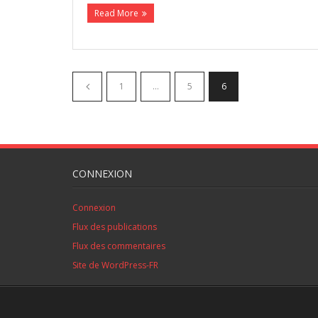
Read More
1
…
5
6
CONNEXION
Connexion
Flux des publications
Flux des commentaires
Site de WordPress-FR