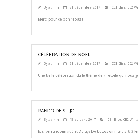
By
admin
21 décembre 2017
CE1 Elise
,
CE2 Wi
Merci pour ce bon repas !
CÉLÉBRATION DE NOËL
By
admin
21 décembre 2017
CE1 Elise
,
CE2 Wi
Une belle célébration du le thème de « l’étoile qui nous
RANDO DE ST JO
By
admin
18 octobre 2017
CE1 Elise
,
CE2 Will
Et si on randonnait à St Dolay? De buttes en marais, 9,3 km