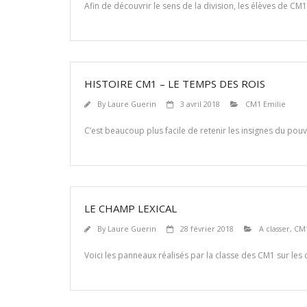
Afin de découvrir le sens de la division, les élèves de C
HISTOIRE CM1 – LE TEMPS DES ROIS
By
Laure Guerin
3 avril 2018
CM1 Emilie
C’est beaucoup plus facile de retenir les insignes du pou
LE CHAMP LEXICAL
By
Laure Guerin
28 février 2018
A classer
,
CM1
Voici les panneaux réalisés par la classe des CM1 sur les