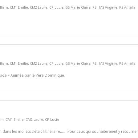
lliam
,
CM1 Emilie
,
CM2 Laure
,
CP Lucie
,
GS Marie Claire
,
PS - MS Virginie
,
PS Amélia
lliam
,
CM1 Emilie
,
CM2 Laure
,
CP Lucie
,
GS Marie Claire
,
PS - MS Virginie
,
PS Amélia
 guide » Animée par le Père Dominique.
iam
,
CM1 Emilie
,
CM2 Laure
,
CP Lucie
 dans les mollets c’était l’itinéraire….. Pour ceux qui souhaiteraient y retourner