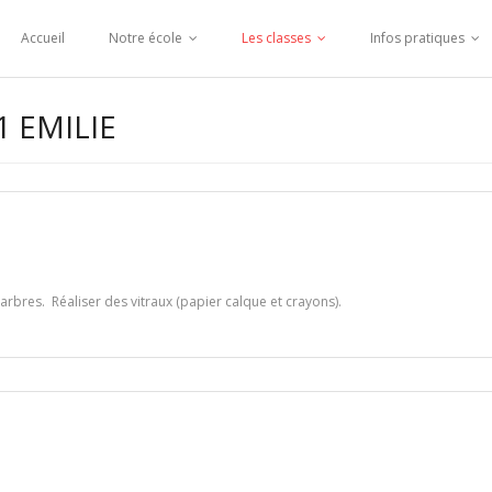
Accueil
Notre école
Les classes
Infos pratiques
 EMILIE
arbres. Réaliser des vitraux (papier calque et crayons).