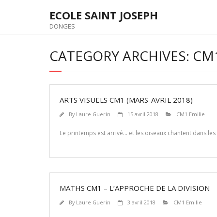
Skip
ECOLE SAINT JOSEPH
to
content
DONGES
CATEGORY ARCHIVES: CM1
ARTS VISUELS CM1 (MARS-AVRIL 2018)
By
Laure Guerin
15 avril 2018
CM1 Emilie
Le printemps est arrivé… et les oiseaux chantent dans les 
MATHS CM1 – L’APPROCHE DE LA DIVISION
By
Laure Guerin
3 avril 2018
CM1 Emilie