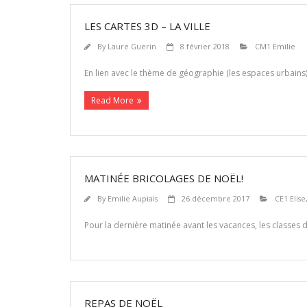
LES CARTES 3D – LA VILLE
By
Laure Guerin
8 février 2018
CM1 Emilie
En lien avec le thème de géographie (les espaces urbains),
Read More
MATINÉE BRICOLAGES DE NOËL!
By
Emilie Aupiais
26 décembre 2017
CE1 Elise
Pour la dernière matinée avant les vacances, les classes
REPAS DE NOËL