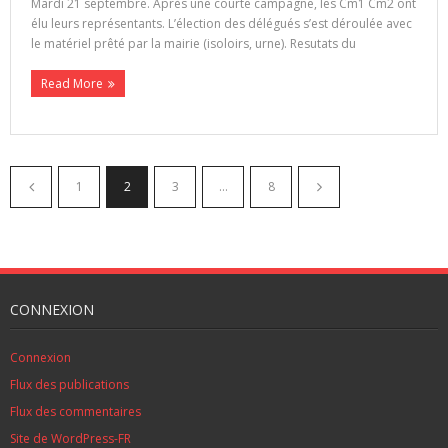
Mardi 21 septembre. Après une courte campagne, les Cm1 Cm2 ont
élu leurs représentants. L’élection des délégués s’est déroulée avec
le matériel prêté par la mairie (isoloirs, urne). Resutats du
Read More
1
2
3
…
8
CONNEXION
Connexion
Flux des publications
Flux des commentaires
Site de WordPress-FR