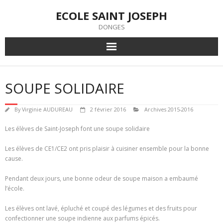
Skip
ECOLE SAINT JOSEPH
to
content
DONGES
SOUPE SOLIDAIRE
By
Virginie AUDUREAU
2 février 2016
Archives 2015-2016
Les élèves de Saint-Joseph font une soupe solidaire
Les élèves de CE1/CE2 ont pris plaisir à cuisiner ensemble pour la bonne
cause.
Pendant deux jours, une bonne odeur de soupe maison a embaumé
l’école.
Les élèves ont lavé, épluché et coupé des légumes et des fruits pour
confectionner une soupe indienne aux parfums épicés.