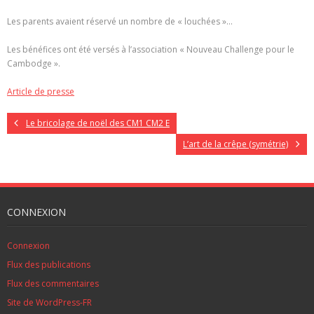
Les parents avaient réservé un nombre de « louchées »…
Les bénéfices ont été versés à l’association « Nouveau Challenge pour le
Cambodge ».
Article de presse
Le bricolage de noël des CM1 CM2 E
L’art de la crêpe (symétrie)
CONNEXION
Connexion
Flux des publications
Flux des commentaires
Site de WordPress-FR