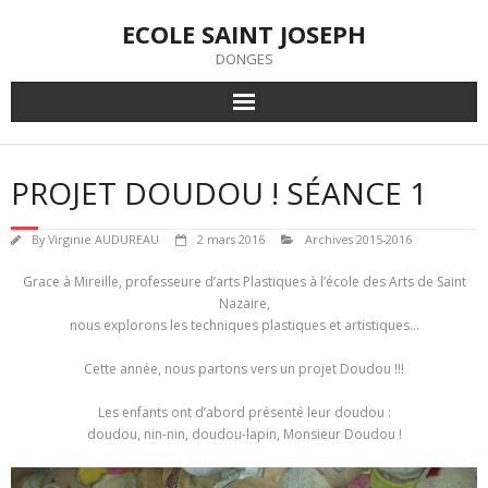
Skip
ECOLE SAINT JOSEPH
to
content
DONGES
PROJET DOUDOU ! SÉANCE 1
By
Virginie AUDUREAU
2 mars 2016
Archives 2015-2016
Grace à Mireille, professeure d’arts Plastiques à l’école des Arts de Saint
Nazaire,
nous explorons les techniques plastiques et artistiques…
Cette année, nous partons vers un projet Doudou !!!
Les enfants ont d’abord présenté leur doudou :
doudou, nin-nin, doudou-lapin, Monsieur Doudou !