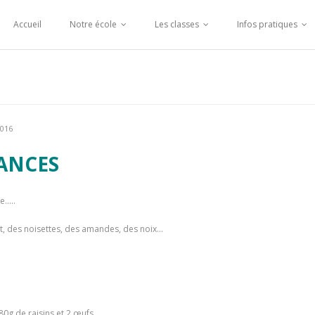
Accueil
Notre école
Les classes
Infos pratiques
2016
CANCES
e…..
at, des noisettes, des amandes, des noix…
80g de raisins et 2 œufs.