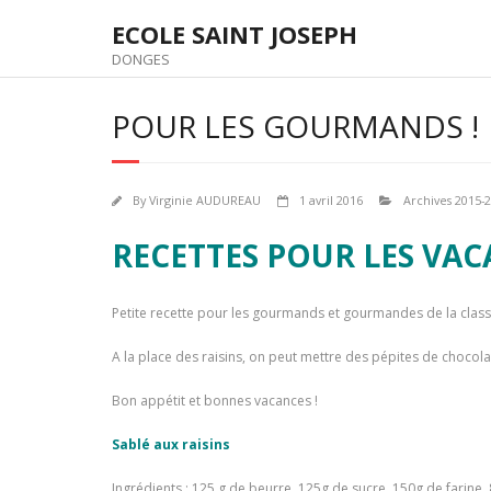
Skip
ECOLE SAINT JOSEPH
to
content
DONGES
POUR LES GOURMANDS !
By
Virginie AUDUREAU
1 avril 2016
Archives 2015-
RECETTES POUR LES VA
Petite recette pour les gourmands et gourmandes de la class
A la place des raisins, on peut mettre des pépites de chocol
Bon appétit et bonnes vacances !
Sablé aux raisins
Ingrédients : 125 g de beurre, 125g de sucre, 150g de farine, 