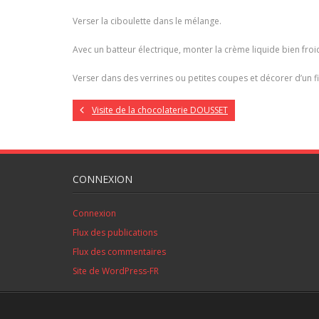
Verser la ciboulette dans le mélange.
Avec un batteur électrique, monter la crème liquide bien froide
Verser dans des verrines ou petites coupes et décorer d’un file
Visite de la chocolaterie DOUSSET
CONNEXION
Connexion
Flux des publications
Flux des commentaires
Site de WordPress-FR