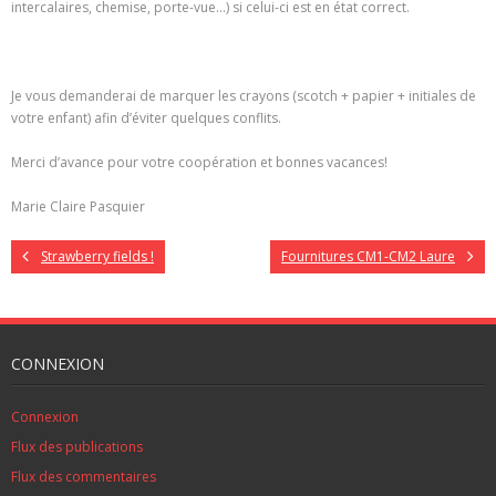
intercalaires, chemise, porte-vue…) si celui-ci est en état correct.
Je vous demanderai de marquer les crayons (scotch + papier + initiales de
votre enfant) afin d’éviter quelques conflits.
Merci d’avance pour votre coopération et bonnes vacances!
Marie Claire Pasquier
Strawberry fields !
Fournitures CM1-CM2 Laure
CONNEXION
Connexion
Flux des publications
Flux des commentaires