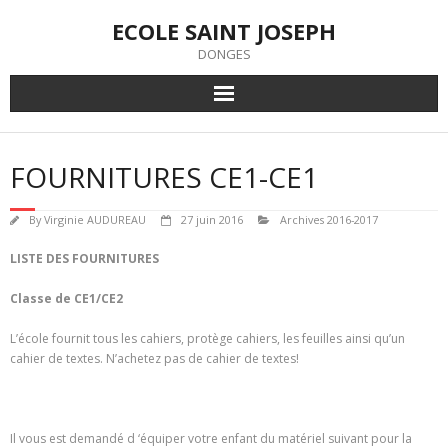
Skip
ECOLE SAINT JOSEPH
to
content
DONGES
FOURNITURES CE1-CE1
By
Virginie AUDUREAU
27 juin 2016
Archives 2016-2017
LISTE DES FOURNITURES
Classe de CE1/CE2
L’école fournit tous les cahiers, protège cahiers, les feuilles ainsi qu’un
cahier de textes. N’achetez pas de cahier de textes!
Il vous est demandé d ‘équiper votre enfant du matériel suivant pour la