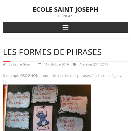
Skip
ECOLE SAINT JOSEPH
to
content
DONGES
LES FORMES DE PHRASES
By
Laure Guerin
11 octobre 2016
Archives 2016-2017
Stroumph GROGNON nous aide à écrire des phrases à la forme négative
🙂