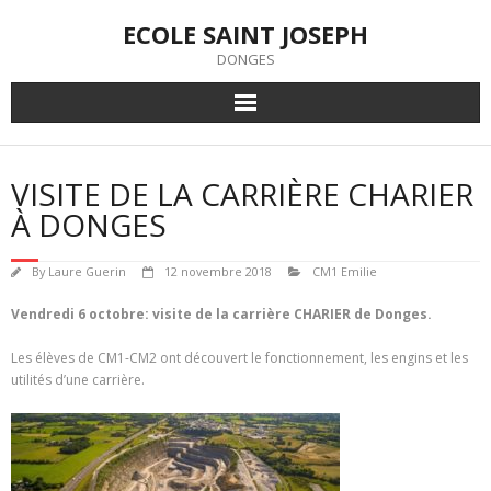
Skip
ECOLE SAINT JOSEPH
to
content
DONGES
VISITE DE LA CARRIÈRE CHARIER
À DONGES
By
Laure Guerin
12 novembre 2018
CM1 Emilie
Vendredi 6 octobre: visite de la carrière CHARIER de Donges.
Les élèves de CM1-CM2 ont découvert le fonctionnement, les engins et les
utilités d’une carrière.