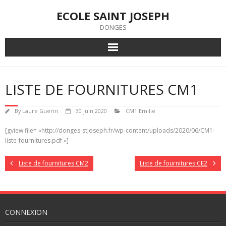
Skip
ECOLE SAINT JOSEPH
to
content
DONGES
LISTE DE FOURNITURES CM1
By
Laure Guerin
30 juin 2020
CM1 Emilie
[gview file= »http://donges-stjoseph.fr/wp-content/uploads/2020/06/CM1-
liste-fournitures.pdf »]
Liste de fournitures CM2
Liste de fournitures CE2
CONNEXION