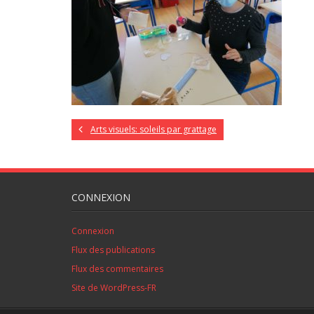
Arts visuels: soleils par grattage
CONNEXION
Connexion
Flux des publications
Flux des commentaires
Site de WordPress-FR