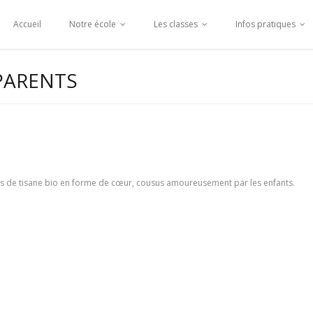
Accueil
Notre école
Les classes
Infos pratiques
 PARENTS
ets de tisane bio en forme de cœur, cousus amoureusement par les enfants.