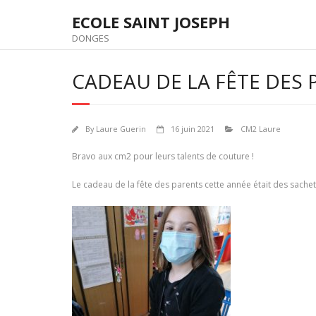
Skip
ECOLE SAINT JOSEPH
to
content
DONGES
CADEAU DE LA FÊTE DES
By
Laure Guerin
16 juin 2021
CM2 Laure
Bravo aux cm2 pour leurs talents de couture !
Le cadeau de la fête des parents cette année était des sach