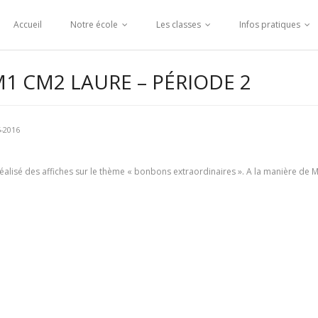
Accueil
Notre école
Les classes
Infos pratiques
M1 CM2 LAURE – PÉRIODE 2
5-2016
éalisé des affiches sur le thème « bonbons extraordinaires ». A la manière de M.