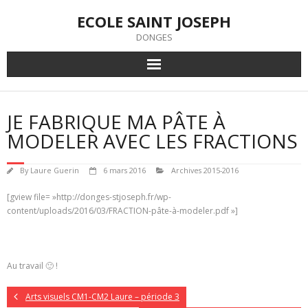
Skip
ECOLE SAINT JOSEPH
to
content
DONGES
JE FABRIQUE MA PÂTE À
MODELER AVEC LES FRACTIONS
By
Laure Guerin
6 mars 2016
Archives 2015-2016
[gview file= »http://donges-stjoseph.fr/wp-
content/uploads/2016/03/FRACTION-pâte-à-modeler.pdf »]
Au travail 🙂 !
Arts visuels CM1-CM2 Laure – période 3