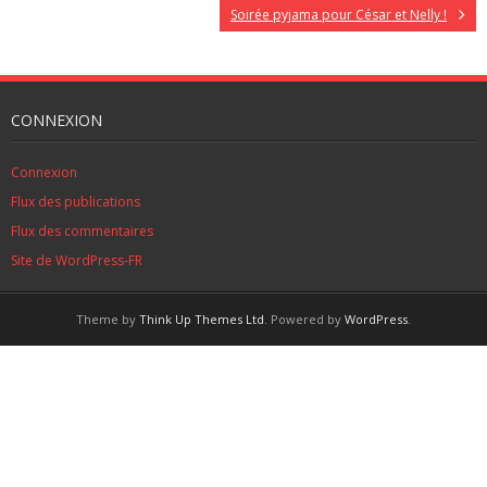
Soirée pyjama pour César et Nelly !
CONNEXION
Connexion
Flux des publications
Flux des commentaires
Site de WordPress-FR
Theme by
Think Up Themes Ltd
. Powered by
WordPress
.